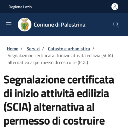
Salta al contenuto principale
Skip to footer content
Regione Lazio
Comune di Palestrina
Briciole di pane
Home
/
Servizi
/
Catasto e urbanistica
/
Segnalazione certificata di inizio attività edilizia (SCIA)
alternativa al permesso di costruire (PDC)
Segnalazione certificata
di inizio attività edilizia
(SCIA) alternativa al
permesso di costruire