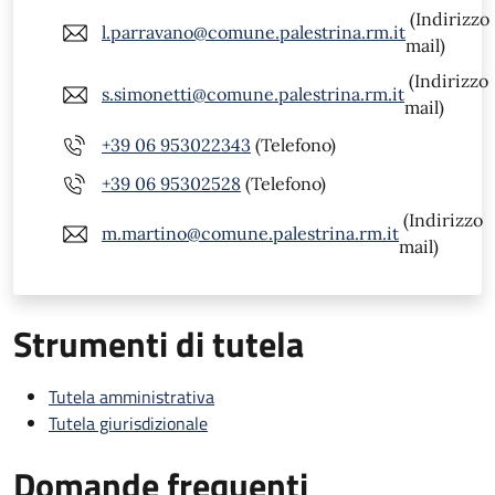
(Indirizzo
l.parravano@comune.palestrina.rm.it
mail)
(Indirizzo
s.simonetti@comune.palestrina.rm.it
mail)
+39 06 953022343
(Telefono)
+39 06 95302528
(Telefono)
(Indirizzo
m.martino@comune.palestrina.rm.it
mail)
Strumenti di tutela
Tutela amministrativa
Tutela giurisdizionale
Domande frequenti