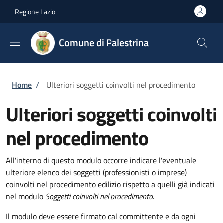
Salta al contenuto principale
Skip to footer content
Regione Lazio
Comune di Palestrina
Briciole di pane
Home
/
Ulteriori soggetti coinvolti nel procedimento
Ulteriori soggetti coinvolti
nel procedimento
All'interno di questo modulo occorre indicare l'eventuale
ulteriore elenco dei soggetti (professionisti o imprese)
coinvolti nel procedimento edilizio rispetto a quelli già indicati
nel modulo
Soggetti coinvolti nel procedimento
.
Il modulo deve essere firmato dal committente e da ogni