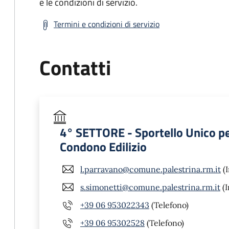
e le condizioni di servizio.
Termini e condizioni di servizio
Contatti
4° SETTORE - Sportello Unico per l
Condono Edilizio
l.parravano@comune.palestrina.rm.it
(I
s.simonetti@comune.palestrina.rm.it
(I
+39 06 953022343
(Telefono)
+39 06 95302528
(Telefono)