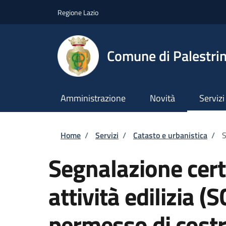
Salta al contenuto principale
Skip to footer content
Regione Lazio
Comune di Palestri
Amministrazione
Novità
Servizi
Briciole di pane
Home
/
Servizi
/
Catasto e urbanistica
/
S
Segnalazione certi
attività edilizia (
permesso di costr