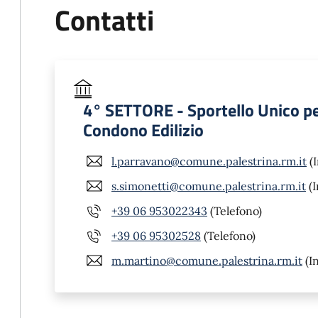
Contatti
4° SETTORE - Sportello Unico per l
Condono Edilizio
l.parravano@comune.palestrina.rm.it
(I
s.simonetti@comune.palestrina.rm.it
(I
+39 06 953022343
(Telefono)
+39 06 95302528
(Telefono)
m.martino@comune.palestrina.rm.it
(In