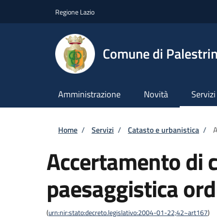
Salta al contenuto principale
Skip to footer content
Regione Lazio
Comune di Palestri
Amministrazione
Novità
Servizi
Briciole di pane
Home
/
Servizi
/
Catasto e urbanistica
/
A
Accertamento di c
paesaggistica ord
(
urn:nir:stato:decreto.legislativo:2004-01-22;42~art167
)