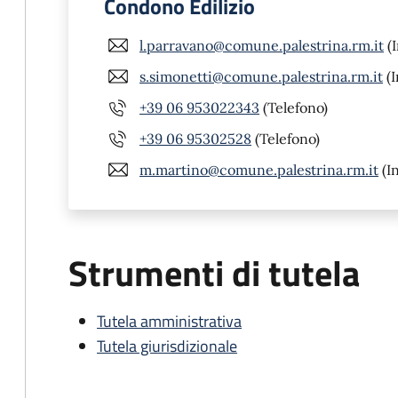
Condono Edilizio
l.parravano@comune.palestrina.rm.it
(I
s.simonetti@comune.palestrina.rm.it
(I
+39 06 953022343
(Telefono)
+39 06 95302528
(Telefono)
m.martino@comune.palestrina.rm.it
(In
Strumenti di tutela
Tutela amministrativa
Tutela giurisdizionale