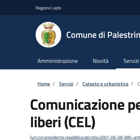
Salta al contenuto principale
Skip to footer content
Regione Lazio
Comune di Palestri
Amministrazione
Novità
Servizi
Briciole di pane
Home
/
Servizi
/
Catasto e urbanistica
/
C
Comunicazione per 
liberi (CEL)
(
urn:nir:presidente.repubblica:decreto:2001-06-06;380~art