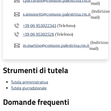
l.parravano@comune.palestrina.rm.it
mail)
(Indirizzo
s.simonetti@comune.palestrina.rm.it
mail)
+39 06 953022343
(Telefono)
+39 06 95302528
(Telefono)
(Indirizzo
m.martino@comune.palestrina.rm.it
mail)
Strumenti di tutela
Tutela amministrativa
Tutela giurisdizionale
Domande frequenti