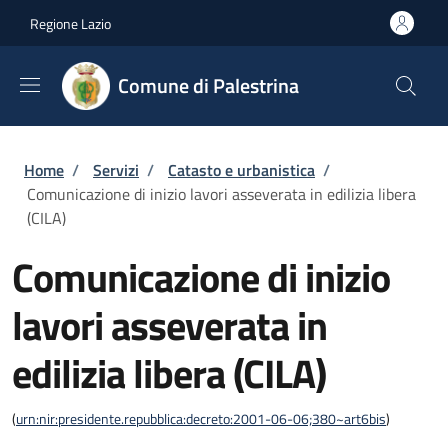
Salta al contenuto principale
Skip to footer content
Regione Lazio
Comune di Palestrina
Briciole di pane
Home
/
Servizi
/
Catasto e urbanistica
/
Comunicazione di inizio lavori asseverata in edilizia libera
(CILA)
Comunicazione di inizio
lavori asseverata in
edilizia libera (CILA)
(
urn:nir:presidente.repubblica:decreto:2001-06-06;380~art6bis
)