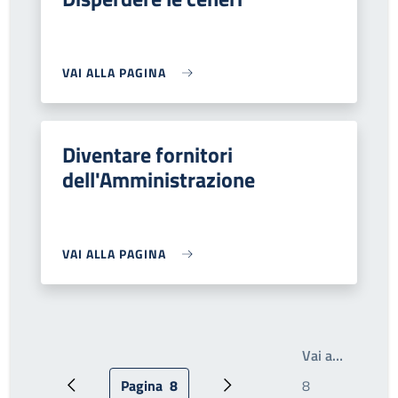
VAI ALLA PAGINA
Diventare fornitori
dell'Amministrazione
VAI ALLA PAGINA
Write th
Vai a…
Pagina
8
Pagina precedente
Pagina attuale
Prossima pagina