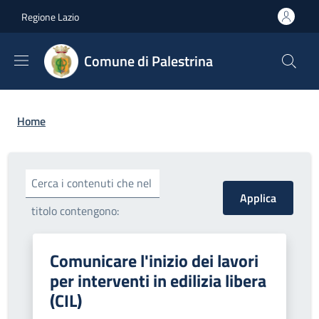
Salta al contenuto principale
Skip to footer content
Regione Lazio
Comune di Palestrina
Briciole di pane
Home
Cerca i contenuti che nel
titolo contengono:
Comunicare l'inizio dei lavori
per interventi in edilizia libera
(CIL)