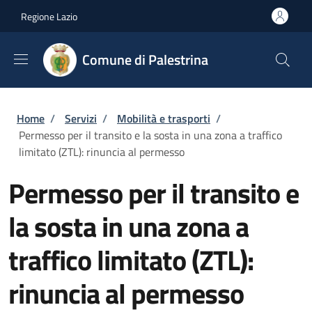
Salta al contenuto principale
Skip to footer content
Regione Lazio
Comune di Palestrina
Briciole di pane
Home
/
Servizi
/
Mobilità e trasporti
/
Permesso per il transito e la sosta in una zona a traffico
limitato (ZTL): rinuncia al permesso
Permesso per il transito e
la sosta in una zona a
traffico limitato (ZTL):
rinuncia al permesso