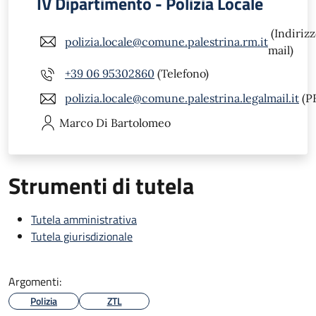
IV Dipartimento - Polizia Locale
(Indiriz
polizia.locale@comune.palestrina.rm.it
mail)
+39 06 95302860
(Telefono)
polizia.locale@comune.palestrina.legalmail.it
(P
Marco
Di Bartolomeo
Strumenti di tutela
Tutela amministrativa
Tutela giurisdizionale
Argomenti:
Polizia
ZTL