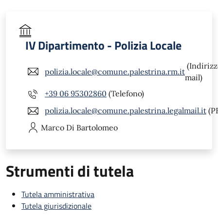
IV Dipartimento - Polizia Locale
(Indiriz
polizia.locale@comune.palestrina.rm.it
mail)
+39 06 95302860
(Telefono)
polizia.locale@comune.palestrina.legalmail.it
(P
Marco
Di Bartolomeo
Strumenti di tutela
Tutela amministrativa
Tutela giurisdizionale