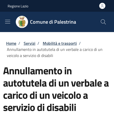
Salta al contenuto principale
Skip to footer content
Regione Lazio
Comune di Palestrina
Briciole di pane
Home
/
Servizi
/
Mobilità e trasporti
/
Annullamento in autotutela di un verbale a carico di un
veicolo a servizio di disabili
Annullamento in
autotutela di un verbale a
carico di un veicolo a
servizio di disabili