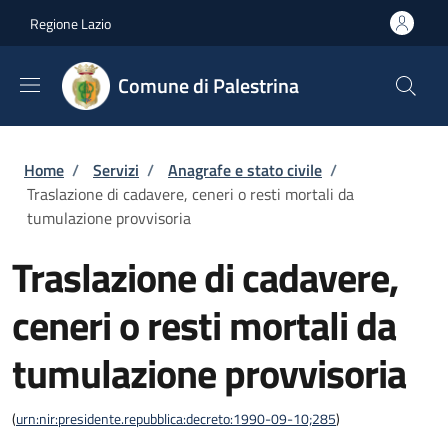
Salta al contenuto principale
Skip to footer content
Regione Lazio
Comune di Palestrina
Briciole di pane
Home
/
Servizi
/
Anagrafe e stato civile
/
Traslazione di cadavere, ceneri o resti mortali da
tumulazione provvisoria
Traslazione di cadavere,
ceneri o resti mortali da
tumulazione provvisoria
(
urn:nir:presidente.repubblica:decreto:1990-09-10;285
)