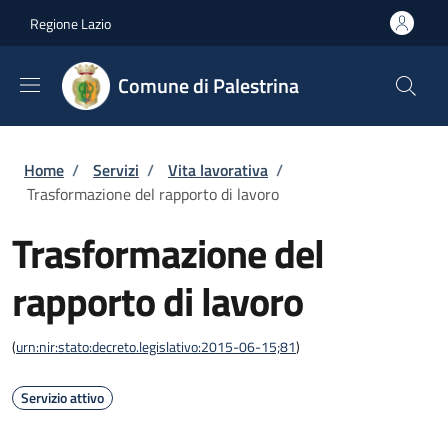
Salta al contenuto principale
Skip to footer content
Regione Lazio
Comune di Palestrina
Briciole di pane
Home
/
Servizi
/
Vita lavorativa
/
Trasformazione del rapporto di lavoro
Trasformazione del
rapporto di lavoro
(
urn:nir:stato:decreto.legislativo:2015-06-15;81
)
Servizio attivo