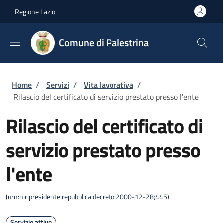
Salta al contenuto principale
Skip to footer content
Regione Lazio
Comune di Palestrina
Briciole di pane
Home
/
Servizi
/
Vita lavorativa
/
Rilascio del certificato di servizio prestato presso l'ente
Rilascio del certificato di
servizio prestato presso
l'ente
(
urn:nir:presidente.repubblica:decreto:2000-12-28;445
)
Servizio attivo