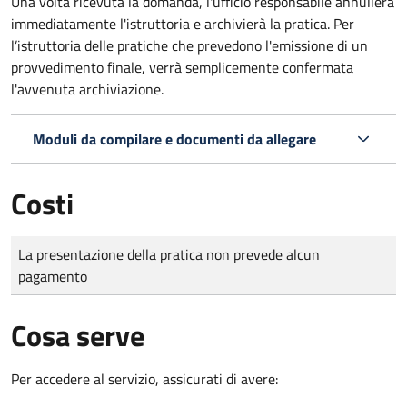
Una volta ricevuta la domanda, l'ufficio responsabile annullerà
immediatamente l'istruttoria e archivierà la pratica. Per
l’istruttoria delle pratiche che prevedono l'emissione di un
provvedimento finale, verrà semplicemente confermata
l'avvenuta archiviazione.
Moduli da compilare e documenti da allegare
Costi
Tipo di pagamento
Importo
La presentazione della pratica non prevede alcun
pagamento
Cosa serve
Per accedere al servizio, assicurati di avere: