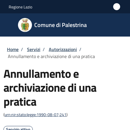
Salta al contenuto principale
Skip to footer content
Regione Lazio
Comune di Palestrina
Briciole di pane
Home
/
Servizi
/
Autorizzazioni
/
Annullamento e archiviazione di una pratica
Annullamento e
archiviazione di una
pratica
(
urn:nir:stato:legge:1990-08-07;241
)
Servizio attivo