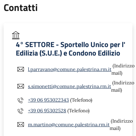
Contatti
4° SETTORE - Sportello Unico per l'
Edilizia (S.U.E.) e Condono Edilizio
(Indirizzo
l.parravano@comune.palestrina.rm.it
mail)
(Indirizzo
s.simonetti@comune.palestrina.rm.it
mail)
+39 06 953022343
(Telefono)
+39 06 95302528
(Telefono)
(Indirizzo
m.martino@comune.palestrina.rm.it
mail)