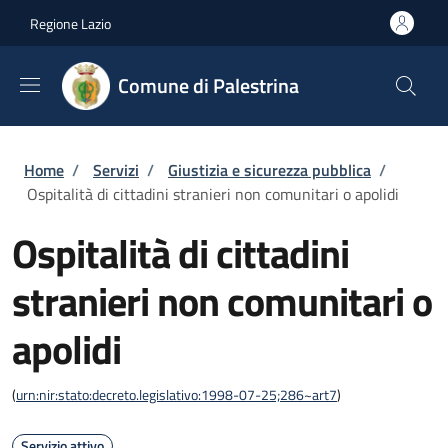
Salta al contenuto principale
Skip to footer content
Regione Lazio
Comune di Palestrina
Briciole di pane
Home
/
Servizi
/
Giustizia e sicurezza pubblica
/
Ospitalità di cittadini stranieri non comunitari o apolidi
Ospitalità di cittadini
stranieri non comunitari o
apolidi
(
urn:nir:stato:decreto.legislativo:1998-07-25;286~art7
)
Servizio attivo