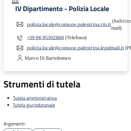
IV Dipartimento - Polizia Locale
(Indiriz
polizia.locale@comune.palestrina.rm.it
mail)
+39 06 95302860
(Telefono)
polizia.locale@comune.palestrina.legalmail.it
(P
Marco
Di Bartolomeo
Strumenti di tutela
Tutela amministrativa
Tutela giurisdizionale
Argomenti: