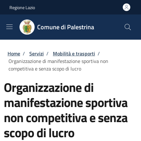
Salta al contenuto principale
Skip to footer content
Regione Lazio
Comune di Palestrina
Briciole di pane
Home
/
Servizi
/
Mobilità e trasporti
/
Organizzazione di manifestazione sportiva non
competitiva e senza scopo di lucro
Organizzazione di
manifestazione sportiva
non competitiva e senza
scopo di lucro