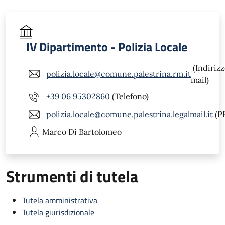
IV Dipartimento - Polizia Locale
(Indiriz
polizia.locale@comune.palestrina.rm.it
mail)
+39 06 95302860
(Telefono)
polizia.locale@comune.palestrina.legalmail.it
(P
Marco
Di Bartolomeo
Strumenti di tutela
Tutela amministrativa
Tutela giurisdizionale