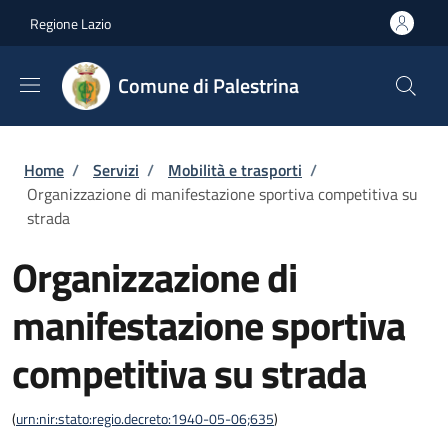
Salta al contenuto principale
Skip to footer content
Regione Lazio
Comune di Palestrina
Briciole di pane
Home
/
Servizi
/
Mobilità e trasporti
/
Organizzazione di manifestazione sportiva competitiva su
strada
Organizzazione di
manifestazione sportiva
competitiva su strada
(
urn:nir:stato:regio.decreto:1940-05-06;635
)