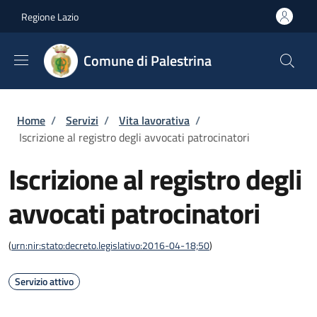
Salta al contenuto principale
Skip to footer content
Regione Lazio
Comune di Palestrina
Briciole di pane
Home
/
Servizi
/
Vita lavorativa
/
Iscrizione al registro degli avvocati patrocinatori
Iscrizione al registro degli
avvocati patrocinatori
(
urn:nir:stato:decreto.legislativo:2016-04-18;50
)
Servizio attivo