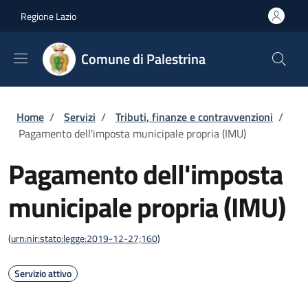
Salta al contenuto principale
Skip to footer content
Regione Lazio
Comune di Palestrina
Briciole di pane
Home
/
Servizi
/
Tributi, finanze e contravvenzioni
/
Pagamento dell'imposta municipale propria (IMU)
Pagamento dell'imposta
municipale propria (IMU)
(
urn:nir:stato:legge:2019-12-27;160
)
Servizio attivo