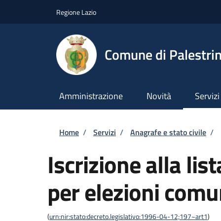
Salta al contenuto principale
Skip to footer content
Regione Lazio
Comune di Palestri
Amministrazione
Novità
Servizi
Briciole di pane
Home
/
Servizi
/
Anagrafe e stato civile
/
Iscrizione alla lis
per elezioni comu
(
urn:nir:stato:decreto.legislativo:1996-04-12;197~art1
)