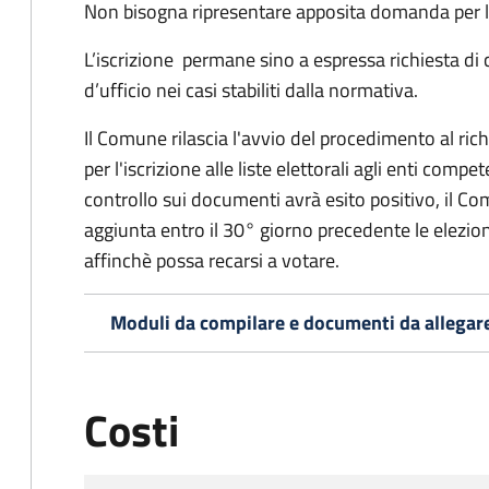
Non bisogna ripresentare apposita domanda per le
L’iscrizione permane sino a espressa richiesta di 
d’ufficio nei casi stabiliti dalla normativa.
Il Comune rilascia l'avvio del procedimento al ri
per l'iscrizione alle liste elettorali agli enti comp
controllo sui documenti avrà esito positivo, il Comu
aggiunta entro il 30° giorno precedente le elezion
affinchè possa recarsi a votare.
Moduli da compilare e documenti da allegar
Costi
Tipo di pagamento
Importo