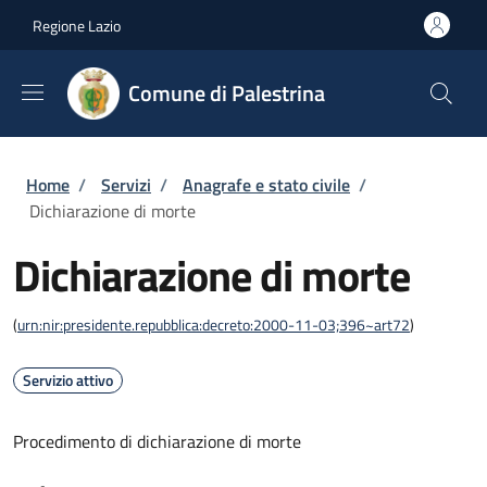
Salta al contenuto principale
Skip to footer content
Regione Lazio
Comune di Palestrina
Briciole di pane
Home
/
Servizi
/
Anagrafe e stato civile
/
Dichiarazione di morte
Dichiarazione di morte
(
urn:nir:presidente.repubblica:decreto:2000-11-03;396~art72
)
Servizio attivo
Procedimento di dichiarazione di morte