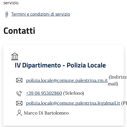
servizio.
Termini e condizioni di servizio
Contatti
IV Dipartimento - Polizia Locale
(Indiriz
polizia.locale@comune.palestrina.rm.it
mail)
+39 06 95302860
(Telefono)
polizia.locale@comune.palestrina.legalmail.it
(P
Marco
Di Bartolomeo