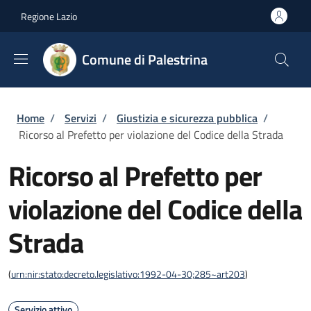
Salta al contenuto principale
Skip to footer content
Regione Lazio
Comune di Palestrina
Briciole di pane
Home
/
Servizi
/
Giustizia e sicurezza pubblica
/
Ricorso al Prefetto per violazione del Codice della Strada
Ricorso al Prefetto per
violazione del Codice della
Strada
(
urn:nir:stato:decreto.legislativo:1992-04-30;285~art203
)
Servizio attivo