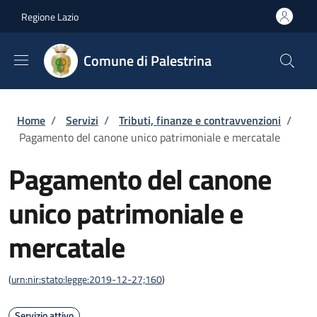
Salta al contenuto principale
Skip to footer content
Regione Lazio
Comune di Palestrina
Briciole di pane
Home
/
Servizi
/
Tributi, finanze e contravvenzioni
/
Pagamento del canone unico patrimoniale e mercatale
Pagamento del canone
unico patrimoniale e
mercatale
(
urn:nir:stato:legge:2019-12-27;160
)
Servizio attivo