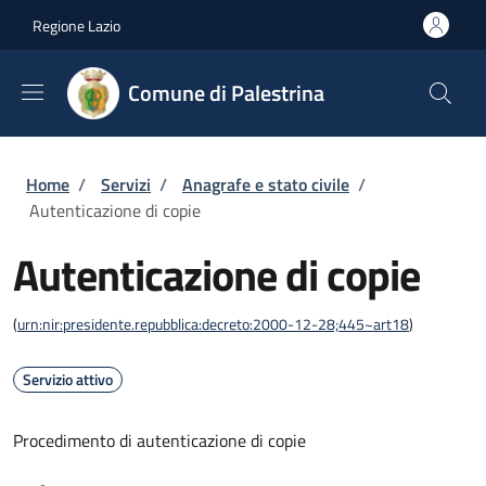
Salta al contenuto principale
Skip to footer content
Regione Lazio
Comune di Palestrina
Briciole di pane
Home
/
Servizi
/
Anagrafe e stato civile
/
Autenticazione di copie
Autenticazione di copie
(
urn:nir:presidente.repubblica:decreto:2000-12-28;445~art18
)
Servizio attivo
Procedimento di autenticazione di copie