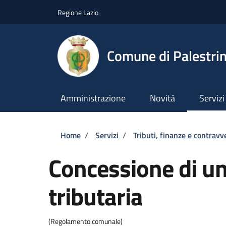
Salta al contenuto principale
Skip to footer content
Regione Lazio
Comune di Palestri
Amministrazione
Novità
Servizi
Briciole di pane
Home
/
Servizi
/
Tributi, finanze e contravv
Concessione di u
tributaria
(Regolamento comunale)