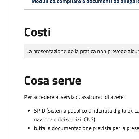
Moduli da compilare e documenti da allegar
Costi
Tipo di pagamento
Importo
La presentazione della pratica non prevede al
Cosa serve
Per accedere al servizio, assicurati di avere:
SPID (sistema pubblico di identità digitale), ca
nazionale dei servizi (CNS)
tutta la documentazione prevista per la prese