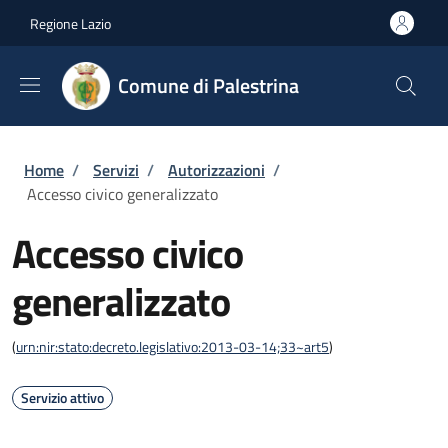
Salta al contenuto principale
Skip to footer content
Regione Lazio
Comune di Palestrina
Briciole di pane
Home
/
Servizi
/
Autorizzazioni
/
Accesso civico generalizzato
Accesso civico
generalizzato
(
urn:nir:stato:decreto.legislativo:2013-03-14;33~art5
)
Servizio attivo