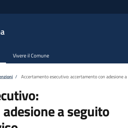
na
Vivere il Comune
enzioni
/
Accertamento esecutivo: accertamento con adesione a se
cutivo:
 adesione a seguito
viso