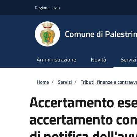
Salta al contenuto principale
Skip to footer content
Regione Lazio
Comune di Palestri
Amministrazione
Novità
Servizi
Briciole di pane
Home
/
Servizi
/
Tributi, finanze e contravv
Accertamento ese
accertamento con
di notifica dell'av