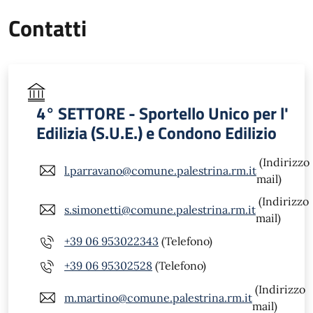
Contatti
4° SETTORE - Sportello Unico per l'
Edilizia (S.U.E.) e Condono Edilizio
(Indirizzo
l.parravano@comune.palestrina.rm.it
mail)
(Indirizzo
s.simonetti@comune.palestrina.rm.it
mail)
+39 06 953022343
(Telefono)
+39 06 95302528
(Telefono)
(Indirizzo
m.martino@comune.palestrina.rm.it
mail)