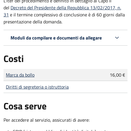
L'iter del procedimento è definito in dettaglio al Capo II
del
Decreto del Presidente della Repubblica 13/02/2017, n.
31
e il termine complessivo di conclusione è di 60 giorni dalla
presentazione della domanda.
Moduli da compilare e documenti da allegare
Costi
Tipo di pagamento
Importo
Marca da bollo
16,00 €
Diritti di segreteria o istruttoria
Cosa serve
Per accedere al servizio, assicurati di avere: