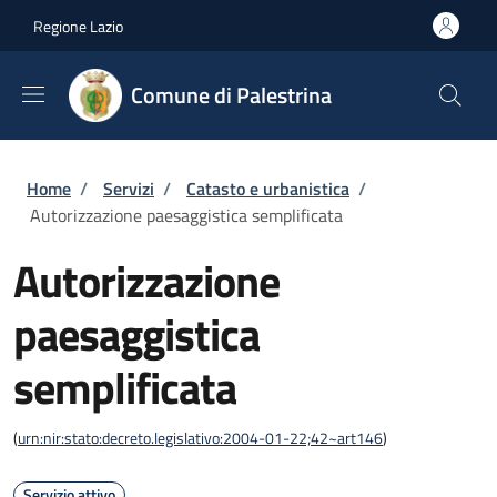
Salta al contenuto principale
Skip to footer content
Regione Lazio
Comune di Palestrina
Briciole di pane
Home
/
Servizi
/
Catasto e urbanistica
/
Autorizzazione paesaggistica semplificata
Autorizzazione
paesaggistica
semplificata
(
urn:nir:stato:decreto.legislativo:2004-01-22;42~art146
)
Servizio attivo