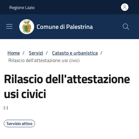
Salta al contenuto principale
Skip to footer content
Regione Lazio
Comune di Palestrina
Briciole di pane
Home
/
Servizi
/
Catasto e urbanistica
/
Rilascio dell'attestazione usi civici
Rilascio dell'attestazione
usi civici
(-)
Servizio attivo