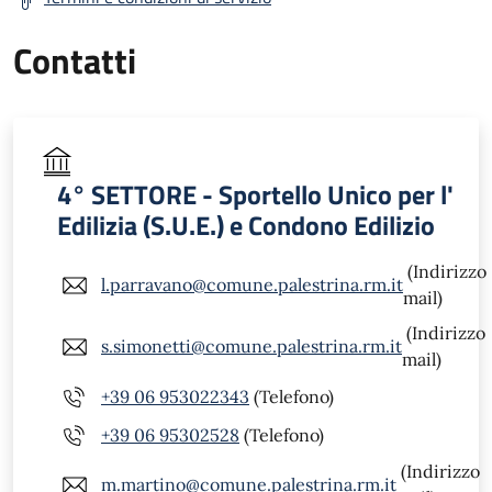
Contatti
4° SETTORE - Sportello Unico per l'
Edilizia (S.U.E.) e Condono Edilizio
(Indirizzo
l.parravano@comune.palestrina.rm.it
mail)
(Indirizzo
s.simonetti@comune.palestrina.rm.it
mail)
+39 06 953022343
(Telefono)
+39 06 95302528
(Telefono)
(Indirizzo
m.martino@comune.palestrina.rm.it