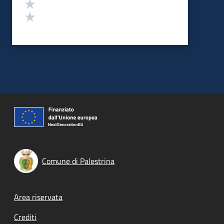
Valuta 2 stelle su 5
Valuta 1 stelle su 5
Comune di Palestrina
Footer menu
Area riservata
Crediti