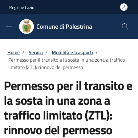
Salta al contenuto principale
Skip to footer content
Regione Lazio
Comune di Palestrina
Briciole di pane
Home
/
Servizi
/
Mobilità e trasporti
/
Permesso per il transito e la sosta in una zona a traffico
limitato (ZTL): rinnovo del permesso
Permesso per il transito e
la sosta in una zona a
traffico limitato (ZTL):
rinnovo del permesso