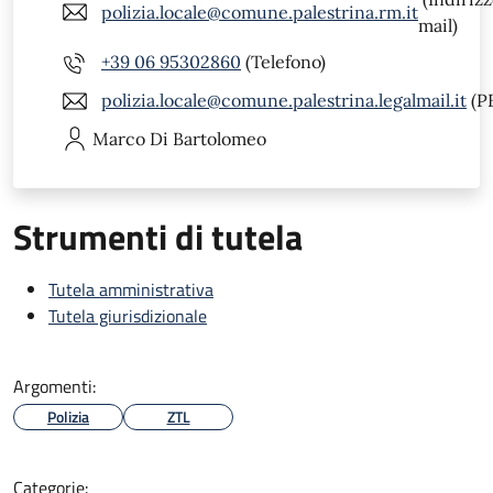
polizia.locale@comune.palestrina.rm.it
mail)
+39 06 95302860
(Telefono)
polizia.locale@comune.palestrina.legalmail.it
(P
Marco
Di Bartolomeo
Strumenti di tutela
Tutela amministrativa
Tutela giurisdizionale
Argomenti:
Polizia
ZTL
Categorie: