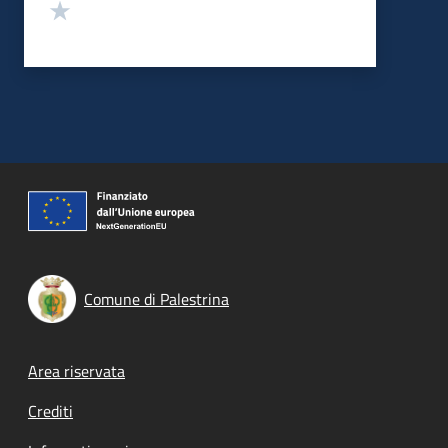
Valuta 1 stelle su 5
Comune di Palestrina
Footer menu
Area riservata
Crediti