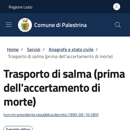
Salta al contenuto principale
Skip to footer content
Regione Lazio
Comune di Palestrina
Briciole di pane
Home
/
Servizi
/
Anagrafe e stato civile
/
Trasporto di salma (prima dell'accertamento di morte)
Trasporto di salma (prima
dell'accertamento di
morte)
(
urn:nir:presidente.repubblica:decreto:1990-09-10;285
)
Servizio attivo