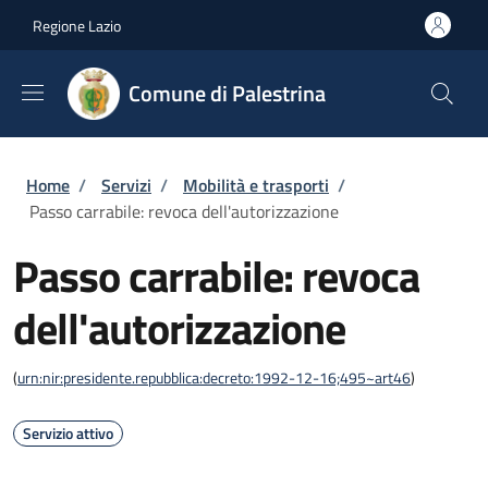
Salta al contenuto principale
Skip to footer content
Regione Lazio
Comune di Palestrina
Briciole di pane
Home
/
Servizi
/
Mobilità e trasporti
/
Passo carrabile: revoca dell'autorizzazione
Passo carrabile: revoca
dell'autorizzazione
(
urn:nir:presidente.repubblica:decreto:1992-12-16;495~art46
)
Servizio attivo