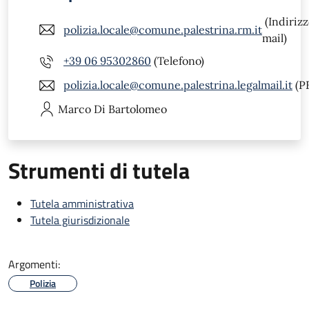
(Indiriz
polizia.locale@comune.palestrina.rm.it
mail)
+39 06 95302860
(Telefono)
polizia.locale@comune.palestrina.legalmail.it
(P
Marco
Di Bartolomeo
Strumenti di tutela
Tutela amministrativa
Tutela giurisdizionale
Argomenti:
Polizia