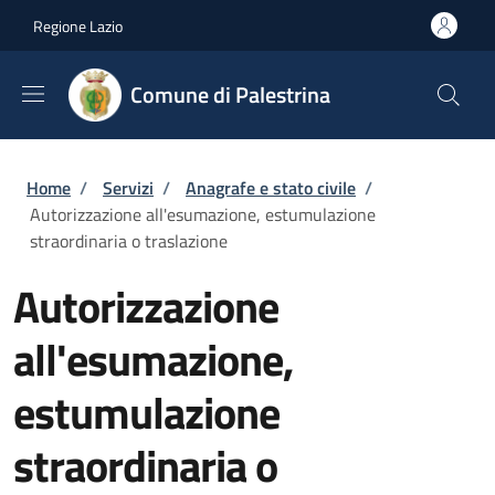
Salta al contenuto principale
Skip to footer content
Regione Lazio
Comune di Palestrina
Briciole di pane
Home
/
Servizi
/
Anagrafe e stato civile
/
Autorizzazione all'esumazione, estumulazione
straordinaria o traslazione
Autorizzazione
all'esumazione,
estumulazione
straordinaria o