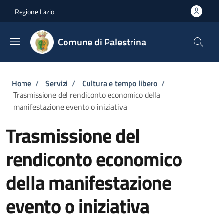
Salta al contenuto principale
Skip to footer content
Regione Lazio
Comune di Palestrina
Briciole di pane
Home
/
Servizi
/
Cultura e tempo libero
/
Trasmissione del rendiconto economico della
manifestazione evento o iniziativa
Trasmissione del
rendiconto economico
della manifestazione
evento o iniziativa