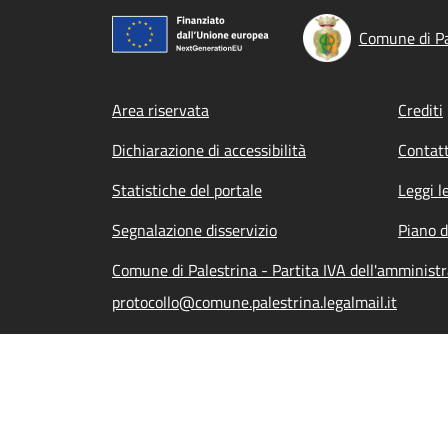
Comune di Pa
Footer menu
Area riservata
Crediti
Dichiarazione di accessibilità
Contatt
Statistiche del portale
Leggi l
Segnalazione disservizio
Piano d
Comune di Palestrina - Partita IVA dell'amminis
protocollo@comune.palestrina.legalmail.it