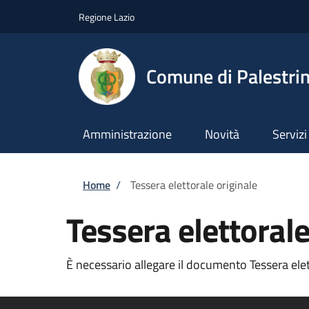
Salta al contenuto principale
Skip to footer content
Regione Lazio
Comune di Palestri
Amministrazione
Novità
Servizi
Briciole di pane
Home
/
Tessera elettorale originale
Tessera elettorale
È necessario allegare il documento Tessera elett