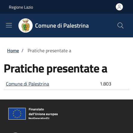
Salta al contenuto principale
Skip to footer content
Regione Lazio
Comune di Palestrina
Briciole di pane
Home
/
Pratiche presentate a
Pratiche presentate a
Comune di Palestrina
1.803