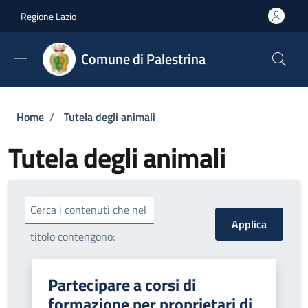
Salta al contenuto principale
Skip to footer content
Regione Lazio
Comune di Palestrina
Briciole di pane
Home
/
Tutela degli animali
Tutela degli animali
Cerca i contenuti che nel
titolo contengono:
Partecipare a corsi di
formazione per proprietari di