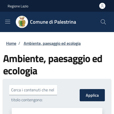
Salta al contenuto principale
Skip to footer content
Regione Lazio
Comune di Palestrina
Briciole di pane
Home
/
Ambiente, paesaggio ed ecologia
Ambiente, paesaggio ed
ecologia
Cerca i contenuti che nel
titolo contengono: