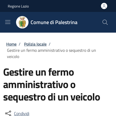
Salta al contenuto principale
Skip to footer content
Regione Lazio
Comune di Palestrina
Briciole di pane
Home
/
Polizia locale
/
Gestire un fermo amministrativo o sequestro di un
veicolo
Gestire un fermo
amministrativo o
sequestro di un veicolo
Condividi