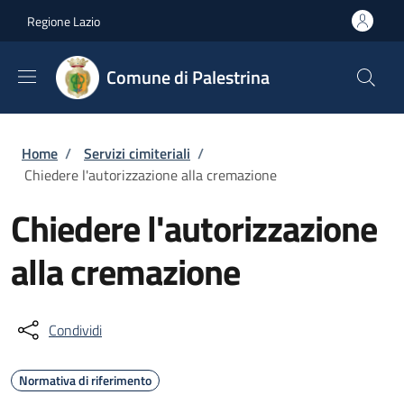
Salta al contenuto principale
Skip to footer content
Regione Lazio
Comune di Palestrina
Briciole di pane
Home
/
Servizi cimiteriali
/
Chiedere l'autorizzazione alla cremazione
Chiedere l'autorizzazione
alla cremazione
Condividi
Normativa di riferimento