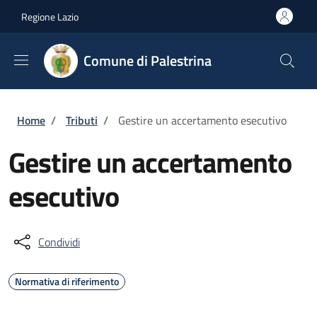
Salta al contenuto principale
Skip to footer content
Regione Lazio
Comune di Palestrina
Briciole di pane
Home
/
Tributi
/
Gestire un accertamento esecutivo
Gestire un accertamento
esecutivo
Condividi
Normativa di riferimento